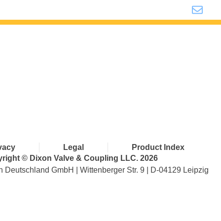
i
with Dixon
vacy
Legal
Product Index
right © Dixon Valve & Coupling LLC. 2026
n Deutschland GmbH | Wittenberger Str. 9 | D-04129 Leipzig